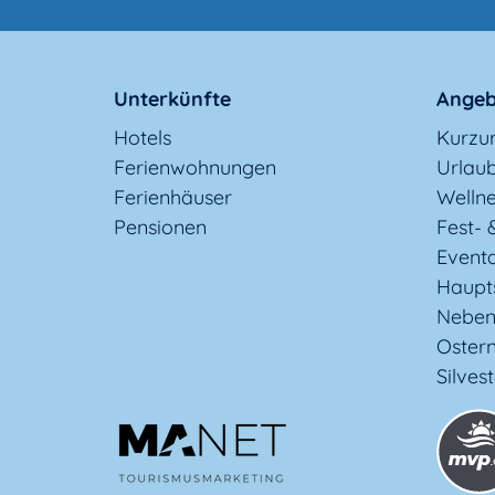
Unterkünfte
Angeb
Hotels
Kurzu
Ferienwohnungen
Urlaub
Ferienhäuser
Welln
Pensionen
Fest- 
Event
Haupt
Neben
Oster
Silves