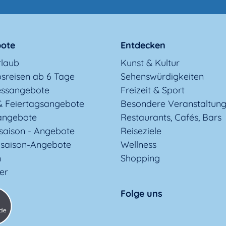
ote
Entdecken
rlaub
Kunst & Kultur
sreisen ab 6 Tage
Sehenswürdigkeiten
essangebote
Freizeit & Sport
& Feiertagsangebote
Besondere Veranstaltun
angebote
Restaurants, Cafés, Bars
saison - Angebote
Reiseziele
saison-Angebote
Wellness
n
Shopping
ter
Folge uns