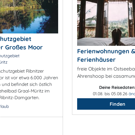
hutzgebiet
er Großes Moor
Ferienwohnungen 
utzgebiet
Ferienhäuser
ritz
freie Objekte im Ostseeb
chutzgebiet Ribnitzer
Ahrenshoop bei casamun
r ist vor etwa 6.000 Jahren
 und befindet sich östlich
Deine Reisedaten
heilbad Graal-Müritz im
01.08. bis 05.08.26
än
 Ribnitz-Damgarten.
Finden
rlaub