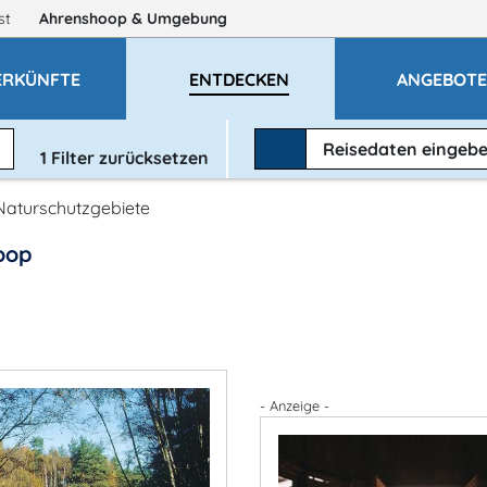
gst
Ahrenshoop
& Umgebung
ERKÜNFTE
ENTDECKEN
ANGEBOT
Reisedaten
eingeb
1
Filter zurücksetzen
Naturschutzgebiete
oop
- Anzeige -