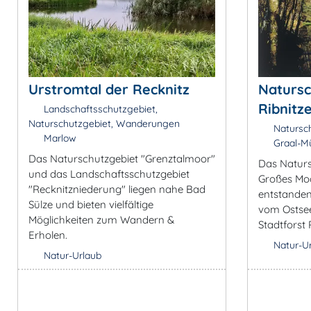
Urstromtal der Recknitz
Natursc
Ribnitz
Landschaftsschutzgebiet,
Naturschutzgebiet, Wanderungen
Natursch
Marlow
Graal-Mü
Das Naturschutzgebiet "Grenztalmoor"
Das Naturs
und das Landschaftsschutzgebiet
Großes Moo
"Recknitzniederung" liegen nahe Bad
entstanden
Sülze und bieten vielfältige
vom Ostsee
Möglichkeiten zum Wandern &
Stadtforst
Erholen.
Natur-U
Natur-Urlaub