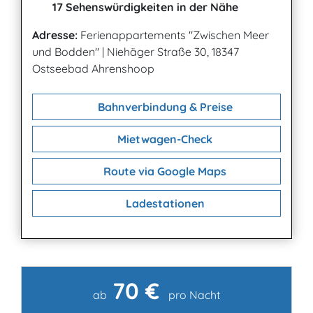
17 Sehenswürdigkeiten in der Nähe
Adresse:
Ferienappartements "Zwischen Meer
und Bodden"
|
Niehäger Straße 30, 18347
Ostseebad Ahrenshoop
Bahnverbindung & Preise
Mietwagen-Check
Route via Google Maps
Ladestationen
70 €
Kontakt
ab
pro Nacht