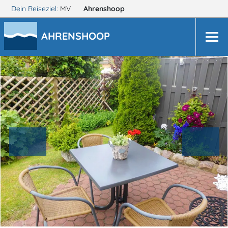
Dein Reiseziel:
MV
Ahrenshoop
AHRENSHOOP