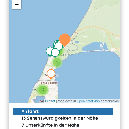
−
2
3
2
2
3
Leaflet
| map data ©
OpenStreetMap
contributors
Anfahrt
13 Sehenswürdigkeiten in der Nähe
7 Unterkünfte in der Nähe