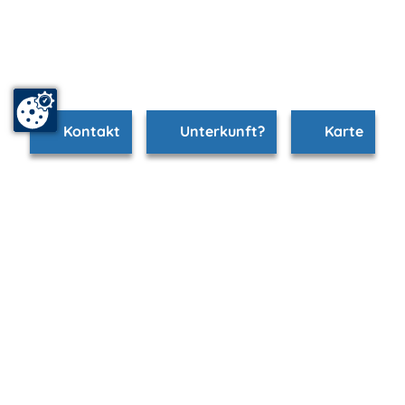
Kontakt
Unterkunft?
Karte
www.ahrenshoop.m-vp.de ist Teil von
mvp.de - Urlaub & Freizeit
© 2026
MANET Marketing GmbH