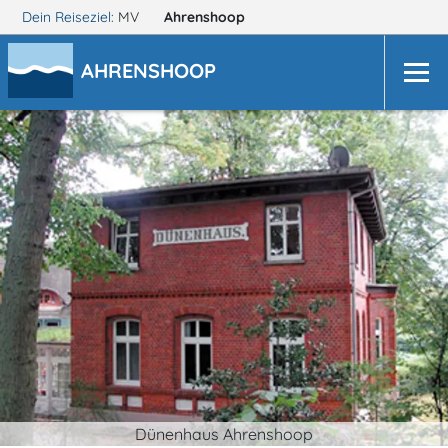
Dein Reiseziel:
MV
Ahrenshoop
AHRENSHOOP
Dünenhaus Ahrenshoop