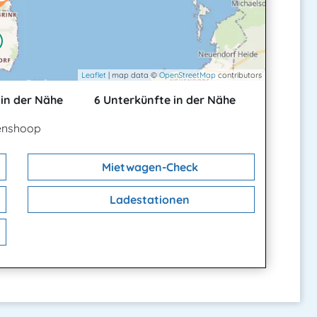
Leaflet
| map data ©
OpenStreetMap
contributors
in der Nähe
6 Unterkünfte in der Nähe
enshoop
Mietwagen-Check
Ladestationen