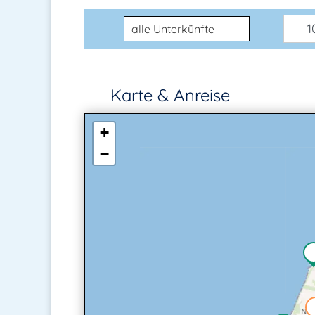
Unterkunftsart
10
Karte & Anreise
+
−