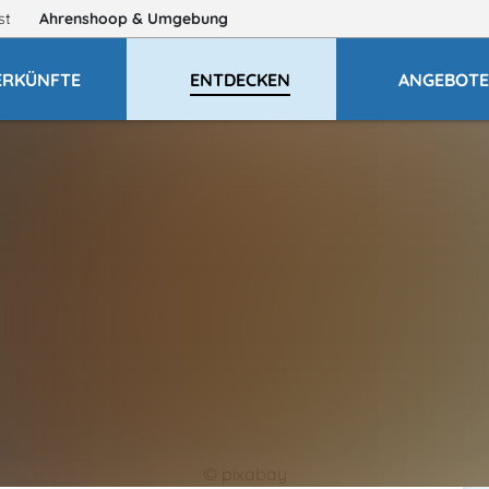
gst
Ahrenshoop
& Umgebung
ERKÜNFTE
ENTDECKEN
ANGEBOT
© pixabay