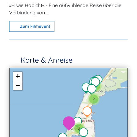
»H wie Habicht« - Eine aufwühlende Reise über die
Verbindung von ...
Zum Filmevent
Karte & Anreise
+
−
2
2
3